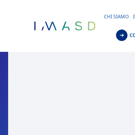
/* JS para menú plegable móvil Divi */
CHI SIAMO
C