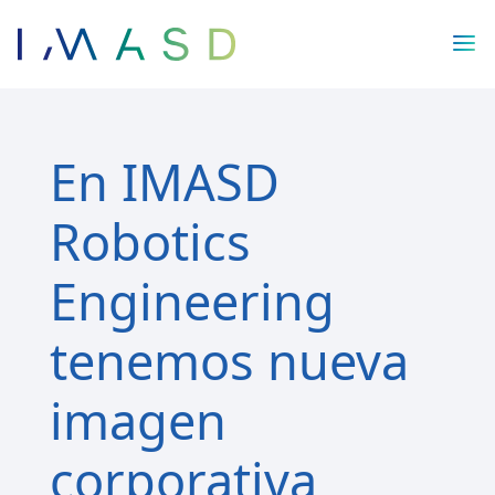
/* JS para menú plegable móvil Divi */
En IMASD
Robotics
Engineering
tenemos nueva
imagen
corporativa