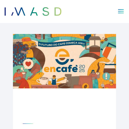
/* JS para menú plegable móvil Divi */