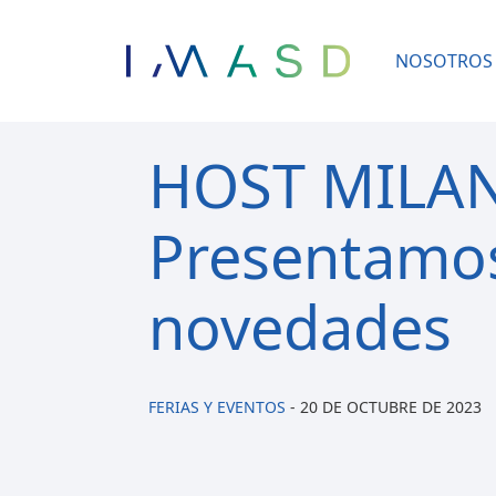
/* JS para menú plegable móvil Divi */
NOSOTROS
HOST MILAN
Presentamos
novedades
FERIAS Y EVENTOS
-
20 DE OCTUBRE DE 2023