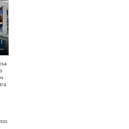
iosa
to
os
tra
stos