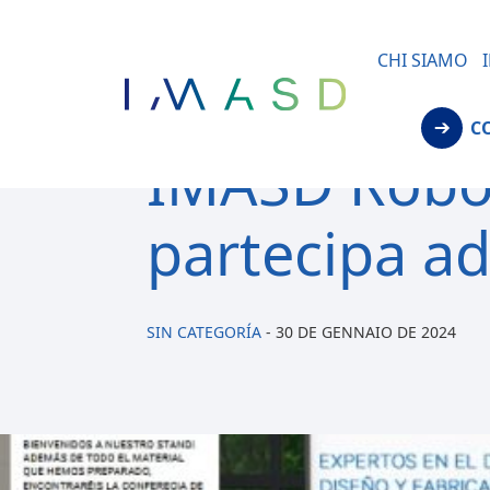
/* JS para menú plegable móvil Divi */
CHI SIAMO
C
IMASD Robot
partecipa a
SIN CATEGORÍA
-
30 DE GENNAIO DE 2024