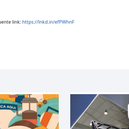
guente link:
https://lnkd.in/efPWhnF